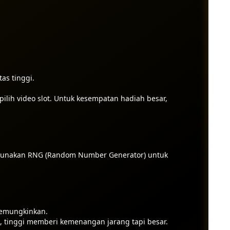
as tinggi.
, pilih video slot. Untuk kesempatan hadiah besar,
enggunakan RNG (Random Number Generator) untuk
 memungkinkan.
, tinggi memberi kemenangan jarang tapi besar.