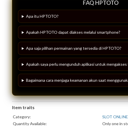
FAQ HPTOTO
Apa itu HPTOTO?
Apakah HPTOTO dapat diakses melalui smartphone?
Apa saja pilihan permainan yang tersedia di HPTOTO?
Apakah saya perlu mengunduh aplikasi untuk mengaks
Bagaimana cara menjaga keamanan akun saat menggun
Item traits
Category:
SLOT ONLINE
Quantity Available:
Only one in st