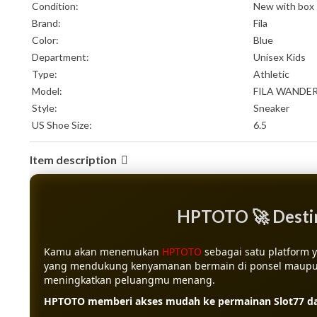
Condition:
New with box
Brand:
Fila
Color:
Blue
Department:
Unisex Kids
Type:
Athletic
Model:
FILA WANDE
Style:
Sneaker
US Shoe Size:
6.5
Item description
HPTOTO 🚀 Destin
Kamu akan menemukan
HPTOTO
sebagai satu platform 
yang mendukung kenyamanan bermain di ponsel maupun de
meningkatkan peluangmu menang.
HPTOTO memberi akses mudah ke permainan Slot77 dan