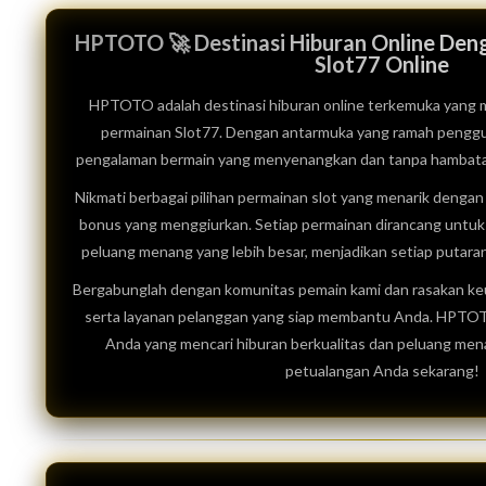
HPTOTO 🚀 Destinasi Hiburan Online Den
Slot77 Online
HPTOTO adalah destinasi hiburan online terkemuka yang
permainan Slot77. Dengan antarmuka yang ramah penggu
pengalaman bermain yang menyenangkan dan tanpa hambatan,
Nikmati berbagai pilihan permainan slot yang menarik dengan
bonus yang menggiurkan. Setiap permainan dirancang untu
peluang menang yang lebih besar, menjadikan setiap putar
Bergabunglah dengan komunitas pemain kami dan rasakan ke
serta layanan pelanggan yang siap membantu Anda. HPTOTO
Anda yang mencari hiburan berkualitas dan peluang mena
petualangan Anda sekarang!