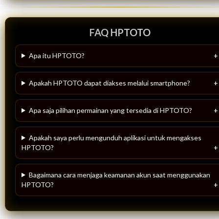
FAQ HPTOTO
Apa itu HPTOTO?
Apakah HPTOTO dapat diakses melalui smartphone?
Apa saja pilihan permainan yang tersedia di HPTOTO?
Apakah saya perlu mengunduh aplikasi untuk mengakses
HPTOTO?
Bagaimana cara menjaga keamanan akun saat menggunakan
HPTOTO?