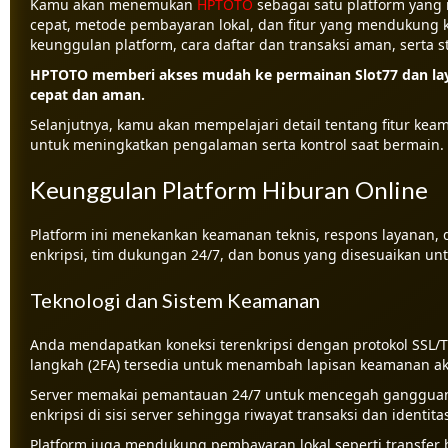
Kamu akan menemukan
HPTOTO
sebagai satu platform yang
cepat, metode pembayaran lokal, dan fitur yang mendukung 
keunggulan platform, cara daftar dan transaksi aman, serta
HPTOTO memberi akses mudah ke permainan Slot77 dan lay
cepat dan aman.
Selanjutnya, kamu akan mempelajari detail tentang fitur keama
untuk meningkatkan pengalaman serta kontrol saat bermain.
Keunggulan Platform Hiburan Online
Platform ini menekankan keamanan teknis, respons layanan,
enkripsi, tim dukungan 24/7, dan bonus yang disesuaikan un
Teknologi dan Sistem Keamanan
Anda mendapatkan koneksi terenkripsi dengan protokol SSL/TL
langkah (2FA) tersedia untuk menambah lapisan keamanan a
Server memakai pemantauan 24/7 untuk mencegah gangguan
enkripsi di sisi server sehingga riwayat transaksi dan identi
Platform juga mendukung pembayaran lokal seperti transfer 