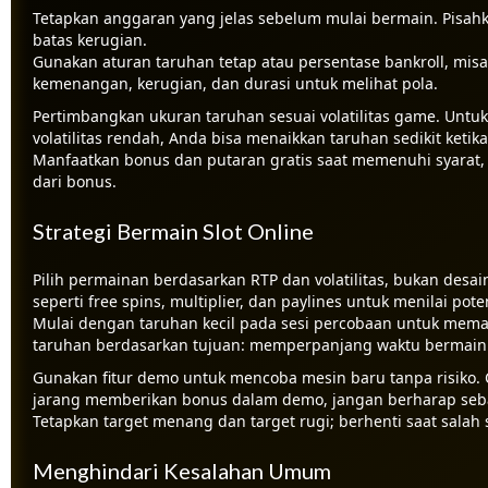
Tetapkan anggaran yang jelas sebelum mulai bermain. Pisahk
batas kerugian.
Gunakan aturan taruhan tetap atau persentase bankroll, misal
kemenangan, kerugian, dan durasi untuk melihat pola.
Pertimbangkan ukuran taruhan sesuai volatilitas game. Untuk slo
volatilitas rendah, Anda bisa menaikkan taruhan sedikit ketika
Manfaatkan bonus dan putaran gratis saat memenuhi syarat, 
dari bonus.
Strategi Bermain Slot Online
Pilih permainan berdasarkan RTP dan volatilitas, bukan desain
seperti free spins, multiplier, dan paylines untuk menilai pot
Mulai dengan taruhan kecil pada sesi percobaan untuk mema
taruhan berdasarkan tujuan: memperpanjang waktu bermain 
Gunakan fitur demo untuk mencoba mesin baru tanpa risiko. 
jarang memberikan bonus dalam demo, jangan berharap seba
Tetapkan target menang dan target rugi; berhenti saat salah 
Menghindari Kesalahan Umum