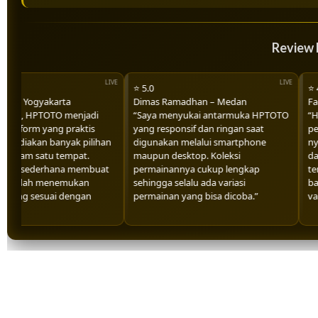
Review
⭐ 5.0
⭐ 4.8
Yogyakarta
Dimas Ramadhan – Medan
Fadli Sy
 HPTOTO menjadi
“Saya menyukai antarmuka HPTOTO
“HPTOTO
orm yang praktis
yang responsif dan ringan saat
pengalam
kan banyak pilihan
digunakan melalui smartphone
nyaman d
m satu tempat.
maupun desktop. Koleksi
dan pili
sederhana membuat
permainannya cukup lengkap
terus dip
dah menemukan
sehingga selalu ada variasi
bagi pe
 sesuai dengan
permainan yang bisa dicoba.”
variasi 