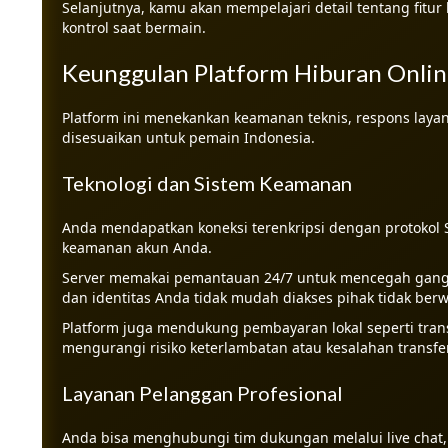
HPTOTO memberi akses mudah ke permainan Slot77 dan
Selanjutnya, kamu akan mempelajari detail tentang fitur
kontrol saat bermain.
Keunggulan Platform Hiburan Online
Platform ini menekankan keamanan teknis, respons laya
disesuaikan untuk pemain Indonesia.
Teknologi dan Sistem Keamanan
Anda mendapatkan koneksi terenkripsi dengan protokol S
keamanan akun Anda.
Server memakai pemantauan 24/7 untuk mencegah ganggu
dan identitas Anda tidak mudah diakses pihak tidak ber
Platform juga mendukung pembayaran lokal seperti transf
mengurangi risiko keterlambatan atau kesalahan transfer
Layanan Pelanggan Profesional