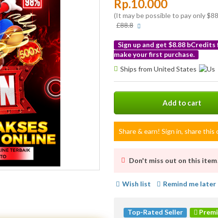
Rp.10.000
(It may be possible to pay only 
checkout)
More
£88.8
info
Sign up and get $8.88 bCredit
you make your first purchase.
More
Ships from United States
info
Add to cart
Share & earn! Sign in, share thi
Don't miss out on this item
Wish list
Remind me later