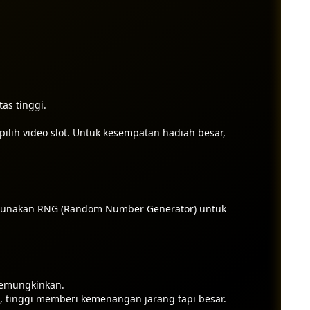
au menambah waktu bermain. Anda akan menemukan
as tinggi.
, pilih video slot. Untuk kesempatan hadiah besar,
enggunakan RNG (Random Number Generator) untuk