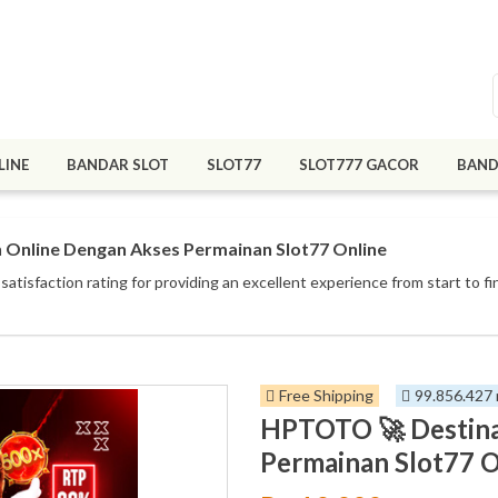
NLINE
BANDAR SLOT
SLOT77
SLOT777 GACOR
BAN
n Online Dengan Akses Permainan Slot77 Online
satisfaction rating for providing an excellent experience from start to f
Free Shipping
99.856.427
HPTOTO 🚀 Destin
Permainan Slot77 