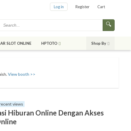
Log in
Register
Cart
🔍
DAR SLOT ONLINE
HPTOTO
Shop By
inish.
View booth >>
 recent views
asi Hiburan Online Dengan Akses
Online