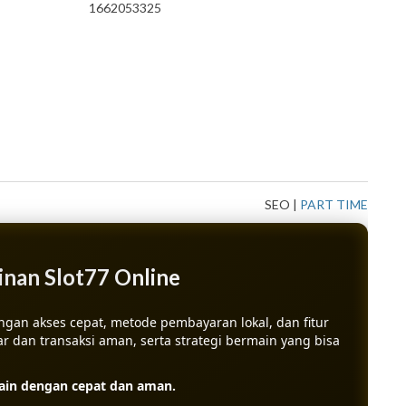
Seller pays shipping for this item.
More than a week ago
1662053325
SEO
|
PART TIME
inan Slot77 Online
an akses cepat, metode pembayaran lokal, dan fitur
 dan transaksi aman, serta strategi bermain yang bisa