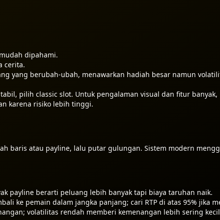
dan fitur bonus yang bisa meningkatkan peluang kemenangan at
un yang suka strategi ringan.
 mudah dipahami.
 cerita.
ang yang berubah-ubah, menawarkan hadiah besar namun volatilit
tabil, pilih classic slot. Untuk pengalaman visual dan fitur banyak
 karena risiko lebih tinggi.
umlah baris atau payline, lalu putar gulungan. Sistem modern m
k payline berarti peluang lebih banyak tapi biaya taruhan naik.