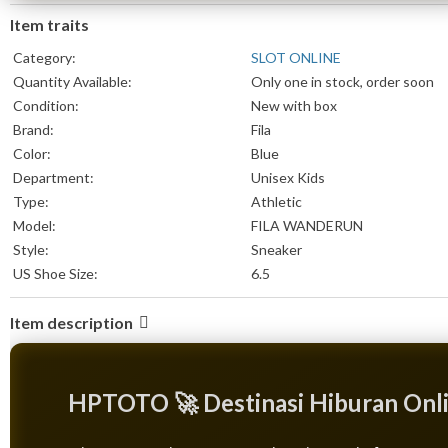
Item traits
Category:
SLOT ONLINE
Quantity Available:
Only one in stock, order soon
Condition:
New with box
Brand:
Fila
Color:
Blue
Department:
Unisex Kids
Type:
Athletic
Model:
FILA WANDERUN
Style:
Sneaker
US Shoe Size:
6.5
Item description
HPTOTO 🚀 Destinasi Hiburan Onl