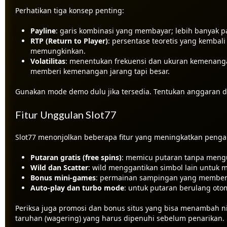
Perhatikan tiga konsep penting:
Payline
: garis kombinasi yang membayar; lebih banyak pa
RTP (Return to Player)
: persentase teoretis yang kembali
memungkinkan.
Volatilitas
: menentukan frekuensi dan ukuran kemenangan
memberi kemenangan jarang tapi besar.
Gunakan mode demo dulu jika tersedia. Tentukan anggaran d
Fitur Unggulan Slot77
Slot77 menonjolkan beberapa fitur yang meningkatkan peng
Putaran gratis (free spins)
: memicu putaran tanpa mengu
Wild dan Scatter
: wild menggantikan simbol lain untuk
Bonus mini-games
: permainan sampingan yang memberi
Auto-play dan turbo mode
: untuk putaran berulang otom
Periksa juga promosi dan bonus situs yang bisa menambah nil
taruhan (wagering) yang harus dipenuhi sebelum penarikan.