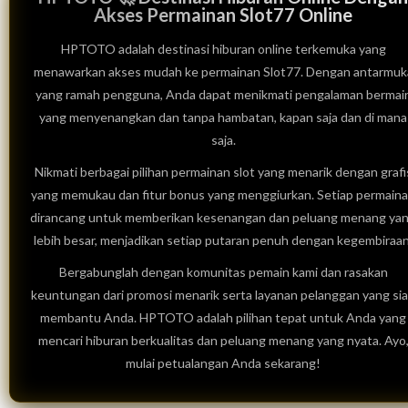
Akses Permainan Slot77 Online
HPTOTO adalah destinasi hiburan online terkemuka yang
menawarkan akses mudah ke permainan Slot77. Dengan antarmuk
yang ramah pengguna, Anda dapat menikmati pengalaman bermai
yang menyenangkan dan tanpa hambatan, kapan saja dan di mana
saja.
Nikmati berbagai pilihan permainan slot yang menarik dengan grafi
yang memukau dan fitur bonus yang menggiurkan. Setiap permain
dirancang untuk memberikan kesenangan dan peluang menang ya
lebih besar, menjadikan setiap putaran penuh dengan kegembiraan
Bergabunglah dengan komunitas pemain kami dan rasakan
keuntungan dari promosi menarik serta layanan pelanggan yang si
membantu Anda. HPTOTO adalah pilihan tepat untuk Anda yang
mencari hiburan berkualitas dan peluang menang yang nyata. Ayo
mulai petualangan Anda sekarang!